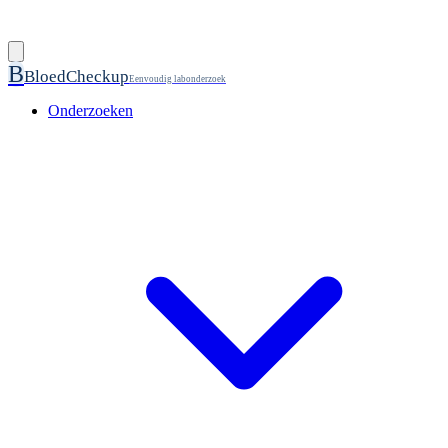
B
BloedCheckup
Eenvoudig labonderzoek
Onderzoeken