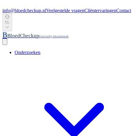
info@bloedcheckup.nl
Veelgestelde vragen
Cliëntervaringen
Contact
NL
B
BloedCheckup
Eenvoudig labonderzoek
Onderzoeken