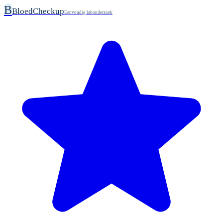
B
BloedCheckup
Eenvoudig labonderzoek