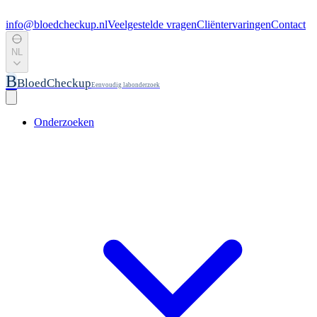
info@bloedcheckup.nl
Veelgestelde vragen
Cliëntervaringen
Contact
NL
B
BloedCheckup
Eenvoudig labonderzoek
Onderzoeken