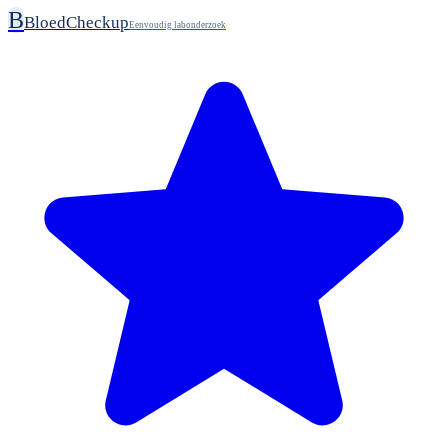
B
BloedCheckup
Eenvoudig labonderzoek