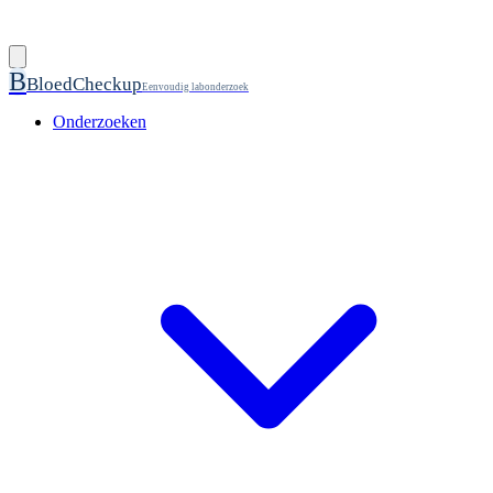
B
BloedCheckup
Eenvoudig labonderzoek
Onderzoeken