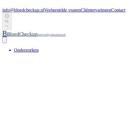
info@bloedcheckup.nl
Veelgestelde vragen
Cliëntervaringen
Contact
NL
B
BloedCheckup
Eenvoudig labonderzoek
Onderzoeken