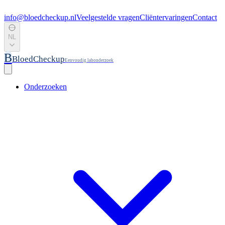
info@bloedcheckup.nl
Veelgestelde vragen
Cliëntervaringen
Contact
NL
B
BloedCheckup
Eenvoudig labonderzoek
Onderzoeken