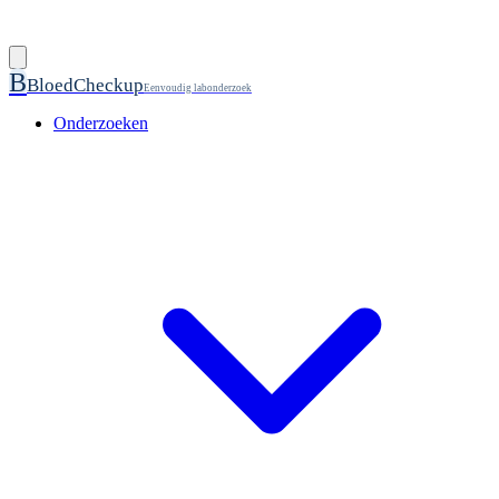
B
BloedCheckup
Eenvoudig labonderzoek
Onderzoeken