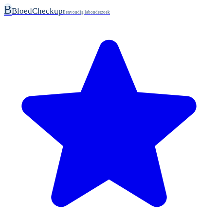
B
BloedCheckup
Eenvoudig labonderzoek