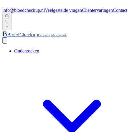
info@bloedcheckup.nl
Veelgestelde vragen
Cliëntervaringen
Contact
NL
B
BloedCheckup
Eenvoudig labonderzoek
Onderzoeken