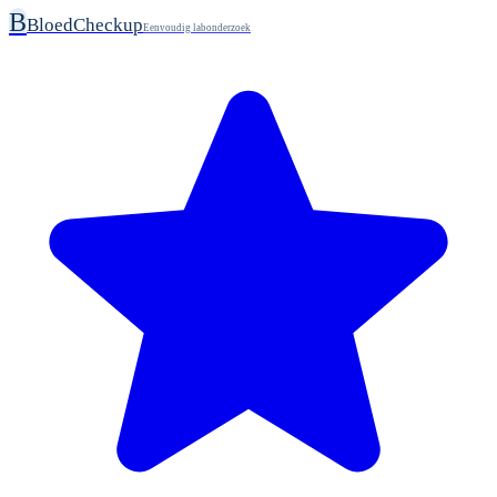
B
BloedCheckup
Eenvoudig labonderzoek