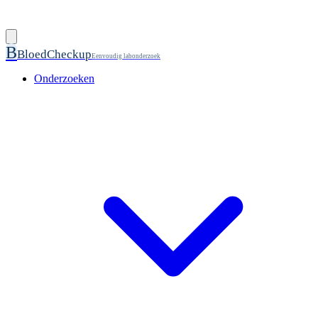
B
BloedCheckup
Eenvoudig labonderzoek
Onderzoeken