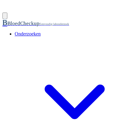
B
BloedCheckup
Eenvoudig labonderzoek
Onderzoeken