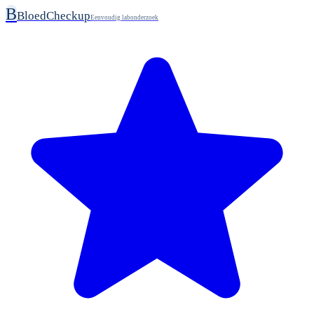
B
BloedCheckup
Eenvoudig labonderzoek