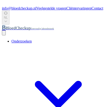
info@bloedcheckup.nl
Veelgestelde vragen
Cliëntervaringen
Contact
NL
B
BloedCheckup
Eenvoudig labonderzoek
Onderzoeken