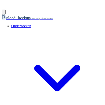
B
BloedCheckup
Eenvoudig labonderzoek
Onderzoeken