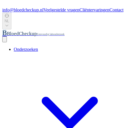
info@bloedcheckup.nl
Veelgestelde vragen
Cliëntervaringen
Contact
NL
B
BloedCheckup
Eenvoudig labonderzoek
Onderzoeken